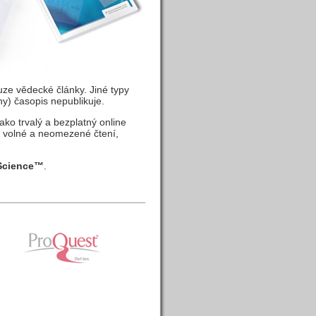
ze vědecké články. Jiné typy
ny) časopis nepublikuje.
ko trvalý a bezplatný online
e volné a neomezené čtení,
Science™
.