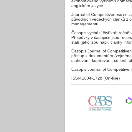
ekonomického výzkumu domácích
anglickém jazyce.
Journal of Competitiveness se z
původních vědeckých článků z ob
managementu.
Časopis vychází čtyřikrát ročně 
Příspěvky v časopise jsou recen
statí (jako jsou např. články inf
Časopis Journal of Competitivene
přístup k dokumentům (zejména p
stahování, kopírování, sdílení, u
Časopis Journal of Competitive
ISSN 1804-1728 (On-line)