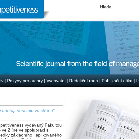
Hledej:
iv
|
Pokyny pro autory
|
Vydavatel
|
Redakční rada
|
Publikační etika
|
I
udržují neustále ve střehu“.
petitiveness vydávaný Fakultou
e Zlíně ve spolupráci s
ledky základního i aplikovaného