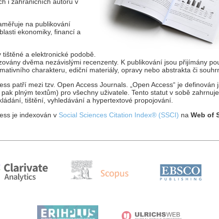
 i zahraničních autorů v
aměřuje na publikování
lasti ekonomiky, financí a
v tištěné a elektronické podobě.
zovány dvěma nezávislými recenzenty. K publikování jsou přijímány pou
ormativního charakteru, ediční materiály, opravy nebo abstrakta či souhr
ss patří mezi tzv. Open Access Journals. „Open Access“ je definován ja
ak plným textům) pro všechny uživatele. Tento statut v sobě zahrnuj
kládání, tištění, vyhledávání a hypertextové propojování.
ness je indexován v
Social Sciences Citation Index® (SSCI)
na
Web of 