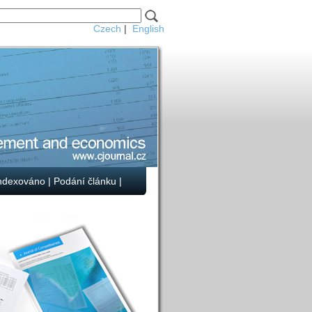
Czech
|
English
ndexováno
|
Podání článku
|