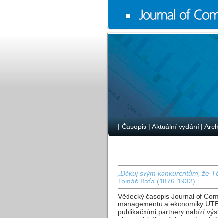
|
Časopis
|
Aktuální vydání
|
Arch
„Děkuj svým konkurentům, že Tě 
Tomáš Baťa (1876-1932)
Vědecký časopis Journal of Com
managementu a ekonomiky UTB v
publikačními partnery nabízí výs